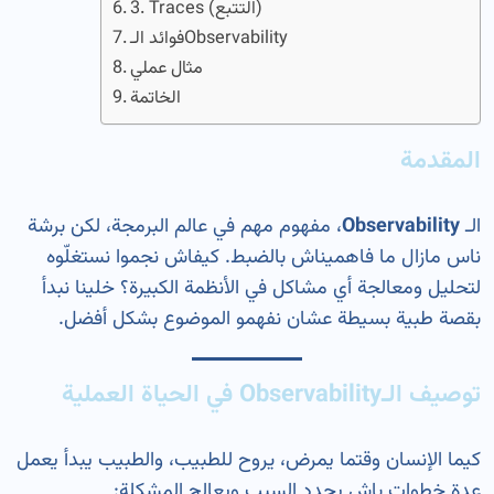
3. Traces (التتبع)
فوائد الـObservability
مثال عملي
الخاتمة
المقدمة
الـ
Observability
، مفهوم مهم في عالم البرمجة، لكن برشة
ناس مازال ما فاهميناش بالضبط. كيفاش نجموا نستغلّوه
لتحليل ومعالجة أي مشاكل في الأنظمة الكبيرة؟ خلينا نبدأ
بقصة طبية بسيطة عشان نفهمو الموضوع بشكل أفضل.
توصيف الـObservability في الحياة العملية
كيما الإنسان وقتما يمرض، يروح للطبيب، والطبيب يبدأ يعمل
عدة خطوات باش يحدد السبب ويعالج المشكلة: