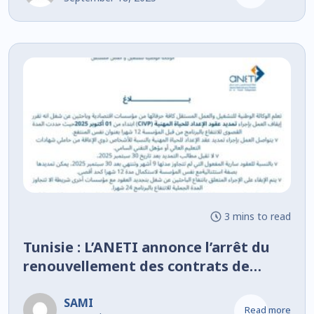
3 mins to read
Tunisie : L’ANETI annonce l’arrêt du
renouvellement des contrats de
stage d’initiation à la vie
professionnelle (CIVP) à partir du 1er
SAMI
Read more