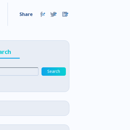
Share
arch
Search