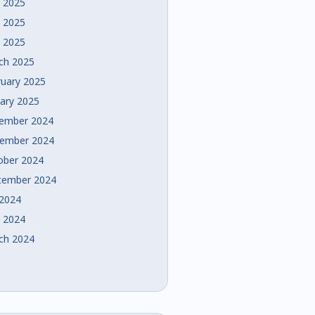
e 2025
 2025
l 2025
ch 2025
ruary 2025
uary 2025
ember 2024
ember 2024
ober 2024
tember 2024
 2024
e 2024
ch 2024