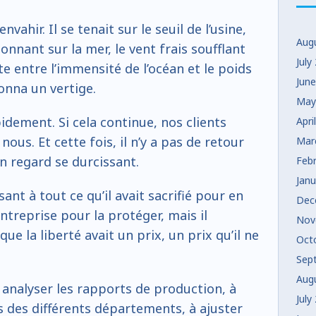
nvahir. Il se tenait sur le seuil de l’usine,
Aug
nnant sur la mer, le vent frais soufflant
July
e entre l’immensité de l’océan et le poids
Jun
onna un vertige.
May
dement. Si cela continue, nos clients
Apri
us. Et cette fois, il n’y a pas de retour
Mar
on regard se durcissant.
Feb
Jan
ant à tout ce qu’il avait sacrifié pour en
Dec
’entreprise pour la protéger, mais il
Nov
 la liberté avait un prix, un prix qu’il ne
Oct
Sep
Aug
à analyser les rapports de production, à
July
 des différents départements, à ajuster