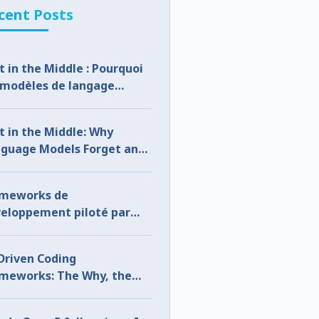
cent Posts
t in the Middle : Pourquoi
 modèles de langage
lient et comment y
médier
t in the Middle: Why
guage Models Forget and
 to Fix It
ameworks de
eloppement piloté par
A : le pourquoi, le quoi et le
mment
Driven Coding
meworks: The Why, the
t, and the How