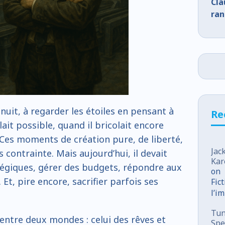
Cla
ran
a nuit, à regarder les étoiles en pensant à
Re
it possible, quand il bricolait encore
 Ces moments de création pure, de liberté,
Jac
 contrainte. Mais aujourd’hui, il devait
Kar
tégiques, gérer des budgets, répondre aux
on
 Et, pire encore, sacrifier parfois ses
Fic
l’i
sou
Tun
é entre deux mondes : celui des rêves et
Spe