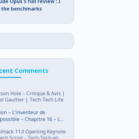
ude Opus 5 full review : I
 the benchmarks
cent Comments
kson Hole – Critique & Avis |
el Gaultier | Tech-Tech Life
tion – L’inventeur de
mpossible – Chapitre 16 – Le
ffle du futur
iHack 11.0 Opening Keynote
ech Script - Tech-Tech
on