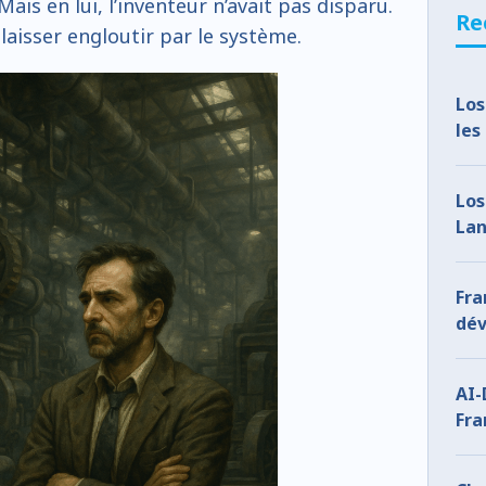
ais en lui, l’inventeur n’avait pas disparu.
Re
 laisser engloutir par le système.
Los
les
oub
re
Los
Lan
How
Fr
dév
l’I
co
AI-
Fra
Wha