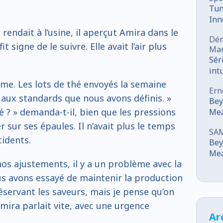
Tun
Inn
Co
 rendait à l’usine, il aperçut Amira dans le
Dém
fit signe de le suivre. Elle avait l’air plus
Mar
Sér
int
mar
me. Les lots de thé envoyés la semaine
Ern
aux standards que nous avons définis. »
Bey
é ? » demanda-t-il, bien que les pressions
Mea
Ori
sur ses épaules. Il n’avait plus le temps
SA
Dev
cidents.
Bey
Mea
os ajustements, il y a un problème avec la
Ori
Dev
ous avons essayé de maintenir la production
éservant les saveurs, mais je pense qu’on
 Amira parlait vite, avec une urgence
Ar