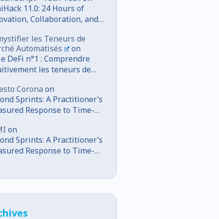
iHack 11.0: 24 Hours of
ovation, Collaboration, and
mmunity
ystifier les Teneurs de
ché Automatisés
on
ie DeFi n°1 : Comprendre
uitivement les teneurs de
ché automatisés (AMM)
esto Corona
on
ond Sprints: A Practitioner’s
sured Response to Time-
ented Software
MI
on
elopment
ond Sprints: A Practitioner’s
sured Response to Time-
ented Software
elopment
chives