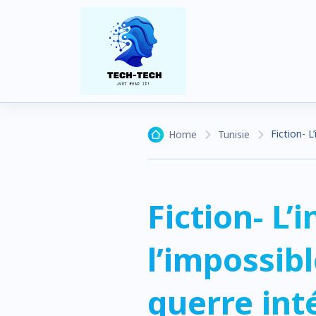
Fiction- L
Home
Tunisie
Fiction- L’
l’impossibl
guerre int