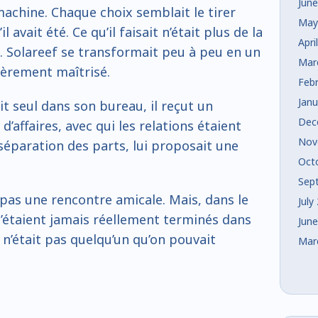
Jun
achine. Chaque choix semblait le tirer
May
 avait été. Ce qu’il faisait n’était plus de la
Apri
n. Solareef se transformait peu à peu en un
Mar
tièrement maîtrisé.
Feb
Jan
ait seul dans son bureau, il reçut un
Dec
affaires, avec qui les relations étaient
Nov
éparation des parts, lui proposait une
Oct
Sep
 pas une rencontre amicale. Mais, dans le
July
 n’étaient jamais réellement terminés dans
Jun
 n’était pas quelqu’un qu’on pouvait
Mar